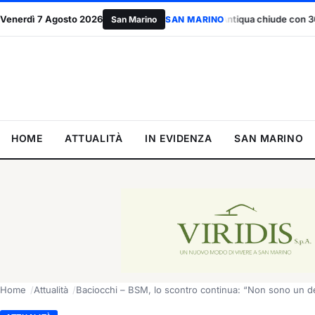
voro”
Venerdì 7 Agosto 2026
San Marino Antiqua chiude con 30mila visitatori: “Risparmia
San Marino
SAN MARINO
HOME
ATTUALITÀ
IN EVIDENZA
SAN MARINO
Home
Attualità
Baciocchi – BSM, lo scontro continua: “Non sono un deb