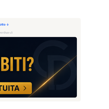
sotto ↓
ntributo di