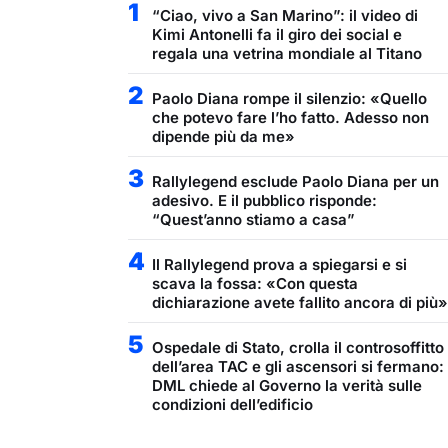
1
“Ciao, vivo a San Marino”: il video di
Kimi Antonelli fa il giro dei social e
regala una vetrina mondiale al Titano
2
Paolo Diana rompe il silenzio: «Quello
che potevo fare l’ho fatto. Adesso non
dipende più da me»
3
Rallylegend esclude Paolo Diana per un
adesivo. E il pubblico risponde:
“Quest’anno stiamo a casa”
4
Il Rallylegend prova a spiegarsi e si
scava la fossa: «Con questa
dichiarazione avete fallito ancora di più»
5
Ospedale di Stato, crolla il controsoffitto
dell’area TAC e gli ascensori si fermano:
DML chiede al Governo la verità sulle
condizioni dell’edificio