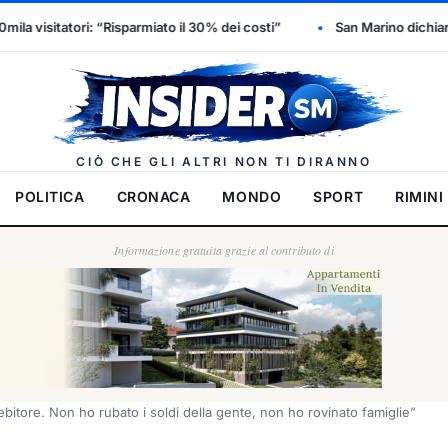
to il 30% dei costi”
San Marino dichiara l’emergenza idrica: scatt
Insider.
CIÒ CHE GLI ALTRI NON TI DIRANNO
POLITICA
CRONACA
MONDO
SPORT
RIMINI
Informazione gratuita grazie al contributo di
itore. Non ho rubato i soldi della gente, non ho rovinato famiglie”