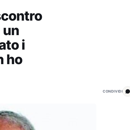
scontro
 un
ato i
n ho
CONDIVIDI