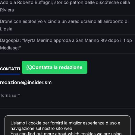
Addio a Roberto Buffagni, storico patron delle discoteche della
Riviera
Drone con esplosivo vicino a un aereo ucraino all’aeroporto di
Lipsia
Dagospia: “Myrta Merlino approda a San Marino Rtv dopo il flop
Mediaset”
Contatta la redazione
CONTATTI
redazione@insider.sm
Torna su ↑
È UN PRODOTTO EDITORIALE DI
Usiamo i cookie per fornirti la miglior esperienza d'uso e
Insider srls – VIA ARGONNE, 10 – PARMA
navigazione sul nostro sito web.
Direttore responsabile: Francesca Devincenzi
You can find out more about which cookies we are using