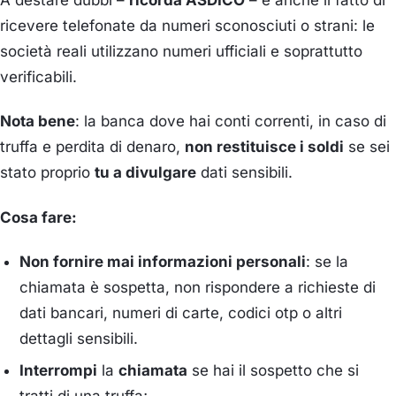
A destare dubbi –
ricorda ASDICO
– è anche il fatto di
ricevere telefonate da numeri sconosciuti o strani: le
società reali utilizzano numeri ufficiali e soprattutto
verificabili.
Nota bene
: la banca dove hai conti correnti, in caso di
truffa e perdita di denaro,
non restituisce i soldi
se sei
stato proprio
tu a divulgare
dati sensibili.
Cosa fare:
Non fornire mai informazioni personali
: se la
chiamata è sospetta, non rispondere a richieste di
dati bancari, numeri di carte, codici otp o altri
dettagli sensibili.
Interrompi
la
chiamata
se hai il sospetto che si
tratti di una truffa;