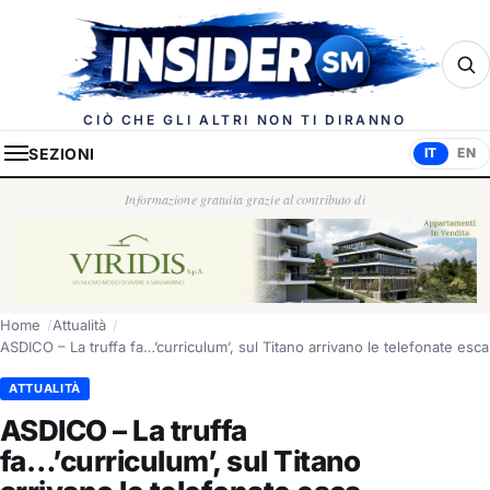
Insider.sm
CIÒ CHE GLI ALTRI NON TI DIRANNO
SEZIONI
IT
EN
Informazione gratuita grazie al contributo di
Home
Attualità
ASDICO – La truffa fa…’curriculum’, sul Titano arrivano le telefonate esca
ATTUALITÀ
ASDICO – La truffa
fa…’curriculum’, sul Titano