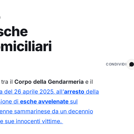
o
esche
miciliari
CONDIVIDI
tra il
Corpo della Gendarmeria
e il
a del 26 aprile 2025, all’
arresto
della
sione di
esche avvelenate
sul
, 84enne sammarinese da un decennio
le sue innocenti vittime.