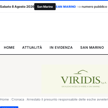
Sabato 8 Agosto 2026
Accordo UE, il primo numero pubblico è una bocciatura: due contrari
San Marino
SAN MARINO
HOME
ATTUALITÀ
IN EVIDENZA
SAN MARINO
Home
Cronaca
Arrestato il presunto responsabile delle esche avvelena