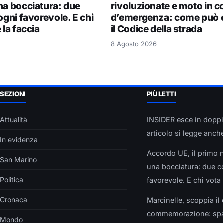
na bocciatura: due
rivoluzionate e moto in c
ogni favorevole. E chi
d’emergenza: come può 
 la faccia
il Codice della strada
8 Agosto 2026
SEZIONI
PIÙ LETTI
Attualità
INSIDER esce in doppi
articolo si legge anch
In evidenza
Accordo UE, il primo 
San Marino
una bocciatura: due co
Politica
favorevole. E chi vota 
Cronaca
Marcinelle, scoppia il
commemorazione: spal
Mondo