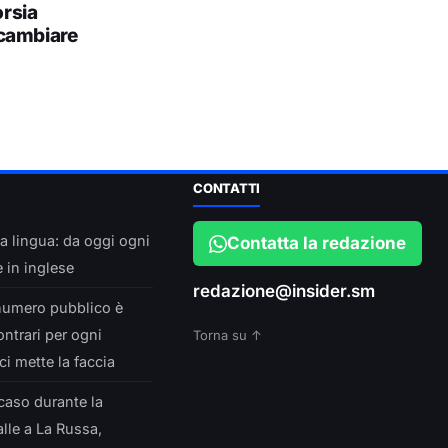
orsia
cambiare
CONTATTI
a lingua: da oggi ogni
Contatta la redazione
e in inglese
redazione@insider.sm
numero pubblico è
ntrari per ogni
Torna su ↑
ci mette la faccia
 caso durante la
le a La Russa,