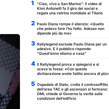
1
“Ciao, vivo a San Marino”: il video di
Kimi Antonelli fa il giro dei social e
regala una vetrina mondiale al Titano
2
Paolo Diana rompe il silenzio: «Quello
che potevo fare l’ho fatto. Adesso non
dipende più da me»
3
Rallylegend esclude Paolo Diana per un
adesivo. E il pubblico risponde:
“Quest’anno stiamo a casa”
4
Il Rallylegend prova a spiegarsi e si
scava la fossa: «Con questa
dichiarazione avete fallito ancora di più»
5
Ospedale di Stato, crolla il controsoffitto
dell’area TAC e gli ascensori si fermano:
DML chiede al Governo la verità sulle
condizioni dell’edificio