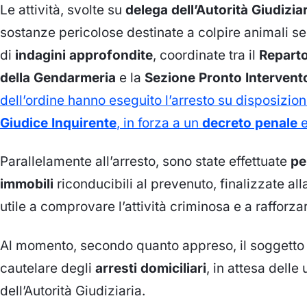
Le attività, svolte su
delega dell’Autorità Giudizia
sostanze pericolose destinate a colpire animali se
di
indagini approfondite
, coordinate tra il
Reparto
della Gendarmeria
e la
Sezione Pronto Intervento 
dell’ordine hanno eseguito l’arresto su disposizio
Giudice Inquirente
, in forza a un
decreto penale
e
Parallelamente all’arresto, sono state effettuate
pe
immobili
riconducibili al prevenuto, finalizzate all
utile a comprovare l’attività criminosa e a rafforza
Al momento, secondo quanto appreso, il soggetto è
cautelare degli
arresti domiciliari
, in attesa delle
dell’Autorità Giudiziaria.