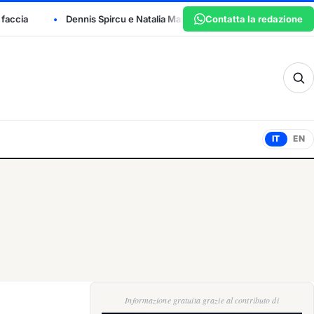
 e Natalia Maria Dicu sono i vincitori del San Marino Junior Open
Contatta la redazione
sm
IT
EN
Informazione gratuita grazie al contributo di