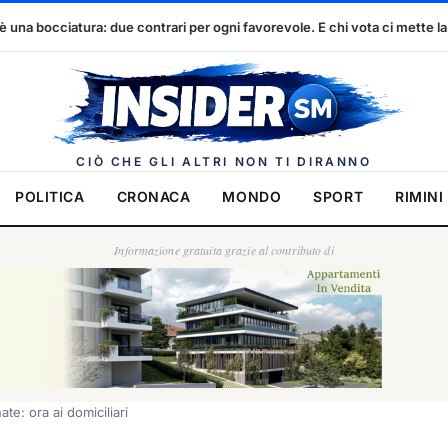
 per ogni favorevole. E chi vota ci mette la faccia
Dennis Spircu
Insider.
CIÒ CHE GLI ALTRI NON TI DIRANNO
POLITICA
CRONACA
MONDO
SPORT
RIMINI
Informazione gratuita grazie al contributo di
te: ora ai domiciliari