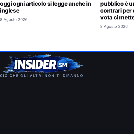
oggi ogni articolo si legge anche in
pubblico è u
inglese
contrari per 
vota ci mette
8 Agosto 2026
8 Agosto 2026
CIÒ CHE GLI ALTRI NON TI DIRANNO