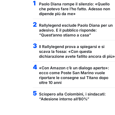
1
Paolo Diana rompe il silenzio: «Quello
che potevo fare l’ho fatto. Adesso non
dipende più da me»
2
Rallylegend esclude Paolo Diana per un
adesivo. E il pubblico risponde:
“Quest’anno stiamo a casa”
3
Il Rallylegend prova a spiegarsi e si
scava la fossa: «Con questa
dichiarazione avete fallito ancora di più»
4
«Con Amazon c’è un dialogo aperto»:
ecco come Poste San Marino vuole
riportare le consegne sul Titano dopo
oltre 10 anni
5
Sciopero alla Colombini, i sindacati:
“Adesione intorno all’80%”