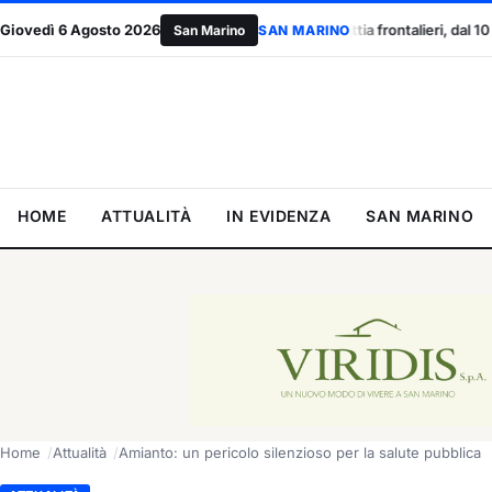
e al Titano
Giovedì 6 Agosto 2026
Malattia frontalieri, dal 10 agosto certificati anche onl
San Marino
SAN MARINO
HOME
ATTUALITÀ
IN EVIDENZA
SAN MARINO
Home
Attualità
Amianto: un pericolo silenzioso per la salute pubblica