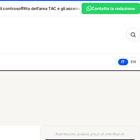
C e gli ascensori si fermano: DML chiede al Governo la verità sulle condizio
Contatta la redazione
sm
IT
EN
Informazione gratuita grazie al contributo di