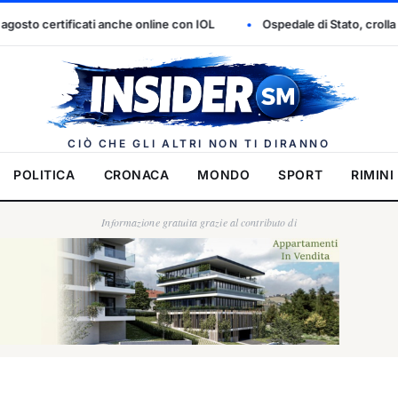
ine con IOL
Ospedale di Stato, crolla il controsoffitto dell’area TA
Insider.
CIÒ CHE GLI ALTRI NON TI DIRANNO
POLITICA
CRONACA
MONDO
SPORT
RIMINI
Informazione gratuita grazie al contributo di