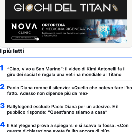
I più letti
1
“Ciao, vivo a San Marino”: il video di Kimi Antonelli fa il
giro dei social e regala una vetrina mondiale al Titano
2
Paolo Diana rompe il silenzio: «Quello che potevo fare l’ho
fatto. Adesso non dipende più da me»
3
Rallylegend esclude Paolo Diana per un adesivo. E il
pubblico risponde: “Quest’anno stiamo a casa”
4
Il Rallylegend prova a spiegarsi e si scava la fossa: «Con
questa dichiarazione avete fallito ancora di più»