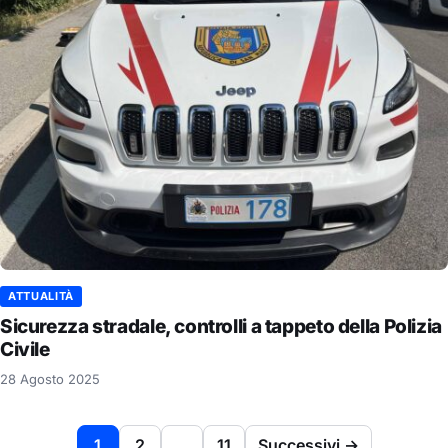
ATTUALITÀ
Sicurezza stradale, controlli a tappeto della Polizia
Civile
28 Agosto 2025
Paginazione degli articoli
1
2
…
11
Successivi →