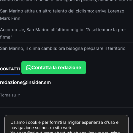
San Marino attira un altro talento del ciclismo: arriva Lorenzo
Mark Finn
Accordo Ue, San Marino all’ultimo miglio: “A settembre la pre-
firma”
San Marino, il clima cambia: ora bisogna preparare il territorio
Contatta la redazione
CONTATTI
redazione@insider.sm
Torna su ↑
È UN PRODOTTO EDITORIALE DI
Usiamo i cookie per fornirti la miglior esperienza d'uso e
Insider srls – VIA ARGONNE, 10 – PARMA
navigazione sul nostro sito web.
Direttore responsabile: Francesca Devincenzi
You can find out more about which cookies we are using