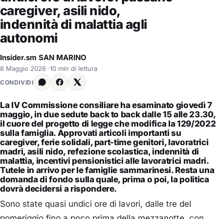
caregiver, asili nido,
indennità di malattia agli
autonomi
Insider.sm SAN MARINO
8 Maggio 2026
·
10 min di lettura
CONDIVIDI
La IV Commissione consiliare ha esaminato giovedì 7
maggio, in due sedute back to back dalle 15 alle 23.30,
il cuore del progetto di legge che modifica la 129/2022
sulla famiglia. Approvati articoli importanti su
caregiver, ferie solidali, part-time genitori, lavoratrici
madri, asili nido, refezione scolastica, indennità di
malattia, incentivi pensionistici alle lavoratrici madri.
Tutele in arrivo per le famiglie sammarinesi. Resta una
domanda di fondo sulla quale, prima o poi, la politica
dovrà decidersi a rispondere.
Sono state quasi undici ore di lavori, dalle tre del
pomeriggio fino a poco prima della mezzanotte, con